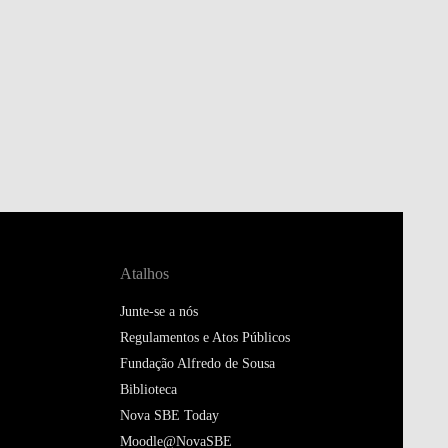
Atalhos
Junte-se a nós
Regulamentos e Atos Públicos
Fundação Alfredo de Sousa
Biblioteca
Nova SBE Today
Moodle@NovaSBE