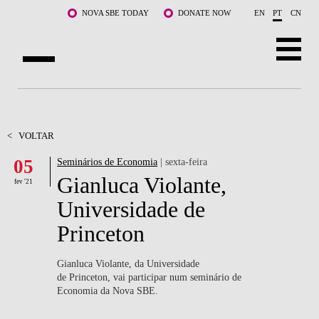
Saltar para o conteúdo principal
NOVA SBE TODAY
DONATE NOW
EN
PT
CN
SOBRE NÓS
CURSOS
<
VOLTAR
05
Seminários de Economia
| sexta-feira
DOCENTES E INVESTIGAÇÃO
Gianluca Violante,
fev '21
COMUNIDADE
Universidade de
Princeton
LIFE AT NOVA SBE
WHAT'S HAPPENING
Gianluca Violante, da Universidade
de Princeton, vai participar num seminário de
Economia da Nova SBE.