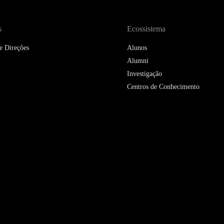
DOUBLE DEGREES
DIREITO & GESTÃO
s
Ecossistema
e Direções
Alunos
DIREITO E ECONOMIA
DO MAR
Alumni
Investigação
DUAL DEGREE NYU
Centros de Conhecimento