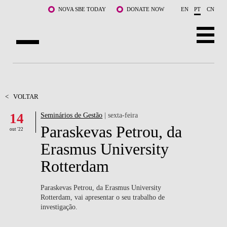
Saltar para o conteúdo principal
NOVA SBE TODAY
DONATE NOW
EN
PT
CN
SOBRE NÓS
CURSOS
<
VOLTAR
14
Seminários de Gestão
| sexta-feira
DOCENTES E INVESTIGAÇÃO
Paraskevas Petrou, da
out '22
COMUNIDADE
Erasmus University
Rotterdam
LIFE AT NOVA SBE
WHAT'S HAPPENING
Paraskevas Petrou, da Erasmus University
Rotterdam, vai apresentar o seu trabalho de
investigação.