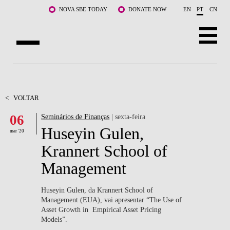
Saltar para o conteúdo principal
NOVA SBE TODAY
DONATE NOW
EN
PT
CN
SOBRE NÓS
CURSOS
<
VOLTAR
06
Seminários de Finanças
| sexta-feira
DOCENTES E INVESTIGAÇÃO
Huseyin Gulen,
mar '20
COMUNIDADE
Krannert School of
Management
LIFE AT NOVA SBE
WHAT'S HAPPENING
Huseyin Gulen, da Krannert School of
Management (EUA), vai apresentar “The Use of
Asset Growth in Empirical Asset Pricing
Models”.