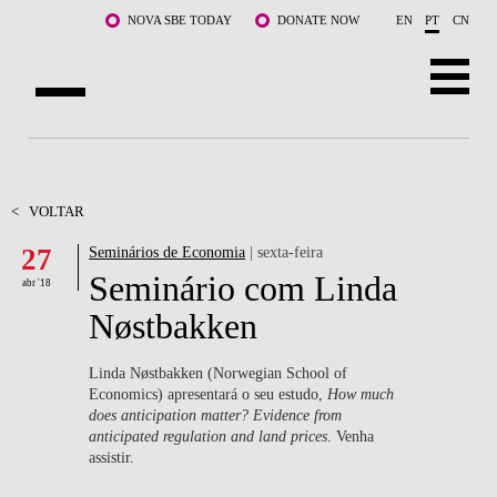
Saltar para o conteúdo principal
NOVA SBE TODAY
DONATE NOW
EN
PT
CN
SOBRE NÓS
CURSOS
<
VOLTAR
27
Seminários de Economia
| sexta-feira
DOCENTES E INVESTIGAÇÃO
Seminário com Linda
abr '18
COMUNIDADE
Nøstbakken
LIFE AT NOVA SBE
Linda Nøstbakken (Norwegian School of
Economics) apresentará o seu estudo,
How much
WHAT'S HAPPENING
does anticipation matter? Evidence from
anticipated regulation and land prices
. Venha
assistir.