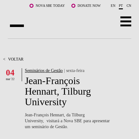
Saltar para o conteúdo principal
NOVA SBE TODAY
DONATE NOW
EN
PT
CN
SOBRE NÓS
CURSOS
<
VOLTAR
04
Seminários de Gestão
| sexta-feira
DOCENTES E INVESTIGAÇÃO
Jean-François
mar '22
COMUNIDADE
Hennart, Tilburg
University
LIFE AT NOVA SBE
WHAT'S HAPPENING
Jean-François Hennart, da Tilburg
University, visitará a Nova SBE para apresentar
um seminário de Gestão.