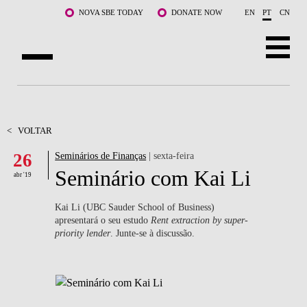
Saltar para o conteúdo principal
NOVA SBE TODAY
DONATE NOW
EN
PT
CN
SOBRE NÓS
CURSOS
<
VOLTAR
26
Seminários de Finanças
| sexta-feira
DOCENTES E INVESTIGAÇÃO
Seminário com Kai Li
abr '19
COMUNIDADE
Kai Li (UBC Sauder School of Business)
LIFE AT NOVA SBE
apresentará o seu estudo
Rent extraction by super-
priority lender
. Junte-se à discussão.
WHAT'S HAPPENING