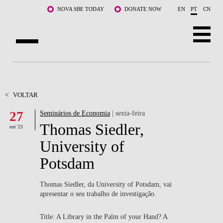
Saltar para o conteúdo principal
NOVA SBE TODAY
DONATE NOW
EN
PT
CN
SOBRE NÓS
CURSOS
<
VOLTAR
27
Seminários de Economia
| sexta-feira
DOCENTES E INVESTIGAÇÃO
Thomas Siedler,
out '23
COMUNIDADE
University of
Potsdam
LIFE AT NOVA SBE
WHAT'S HAPPENING
Thomas Siedler, da University of Potsdam, vai
apresentar o seu trabalho de investigação.
Title: A Library in the Palm of your Hand? A