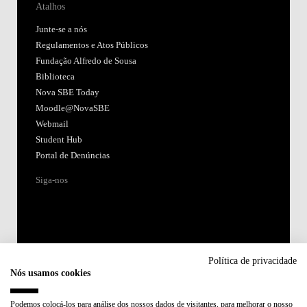
Atalhos
Junte-se a nós
Regulamentos e Atos Públicos
Fundação Alfredo de Sousa
Biblioteca
Nova SBE Today
Moodle@NovaSBE
Webmail
Student Hub
Portal de Denúncias
Siga-nos
Política de privacidade
Nós usamos cookies
Acreditações:
Podemos colocá-los para análise dos nossos dados de visitantes, para melhorar o nosso