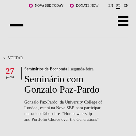
Saltar para o conteúdo principal
NOVA SBE TODAY
DONATE NOW
EN
PT
CN
SOBRE NÓS
CURSOS
<
VOLTAR
27
Seminários de Economia
| segunda-feira
DOCENTES E INVESTIGAÇÃO
Seminário com
jan '20
COMUNIDADE
Gonzalo Paz-Pardo
LIFE AT NOVA SBE
Gonzalo Paz-Pardo, da University College of
London, estará na Nova SBE para participar
WHAT'S HAPPENING
numa Job Talk sobre ”Homeownership
and Portfolio Choice over the Generations”