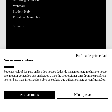
Moodle@NovaSBE
Webmail
Student Hub
Portal de Denúncias
Siga-nos
Política de privacidade
Nós usamos cookies
Acreditações:
Podemos colocá-los para análise dos nossos dados de visitantes, para melhorar o nosso
site, mostrar conteúdos personalizados e para lhe proporcionar uma óptima experiência
Membro de:
no site. Para mais informações sobre os cookies que utilizamos, abra as configurações.
Participa em:
Aceitar todos
Não, ajustar
Plano de Recuperação e Resiliência (PRR)