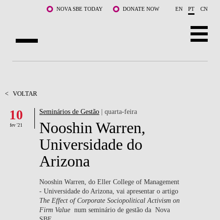
Saltar para o conteúdo principal
NOVA SBE TODAY
DONATE NOW
EN
PT
CN
SOBRE NÓS
CURSOS
<
VOLTAR
10
Seminários de Gestão
| quarta-feira
DOCENTES E INVESTIGAÇÃO
Nooshin Warren,
fev '21
COMUNIDADE
Universidade do
Arizona
LIFE AT NOVA SBE
WHAT'S HAPPENING
Nooshin Warren, do Eller College of Management
- Universidade do Arizona, vai apresentar o artigo
The Effect of Corporate Sociopolitical Activism on
Firm Value
num seminário de gestão da
Nova
SBE.