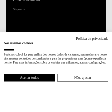
Portal de Denúncias
Siga-nos
Política de privacidade
Nós usamos cookies
Acreditações:
Podemos colocá-los para análise dos nossos dados de visitantes, para melhorar o nosso
site, mostrar conteúdos personalizados e para lhe proporcionar uma óptima experiência
Membro de:
no site. Para mais informações sobre os cookies que utilizamos, abra as configurações.
Participa em:
Aceitar todos
Não, ajustar
Plano de Recuperação e Resiliência (PRR)
Política de Privacidade
Política de Cookies