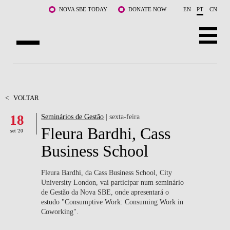
Saltar para o conteúdo principal
NOVA SBE TODAY
DONATE NOW
EN
PT
CN
SOBRE NÓS
CURSOS
<
VOLTAR
18
Seminários de Gestão
| sexta-feira
DOCENTES E INVESTIGAÇÃO
Fleura Bardhi, Cass
set '20
COMUNIDADE
Business School
LIFE AT NOVA SBE
Fleura Bardhi, da Cass Business School, City
University London, vai participar num seminário
WHAT'S HAPPENING
de Gestão da Nova SBE, onde apresentará o
estudo "Consumptive Work: Consuming Work in
Coworking".