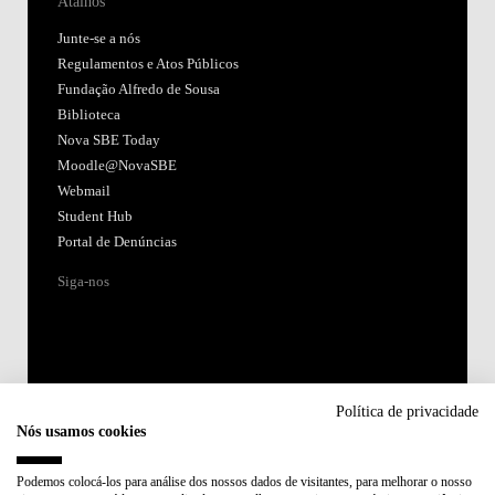
Atalhos
Junte-se a nós
Regulamentos e Atos Públicos
Fundação Alfredo de Sousa
Biblioteca
Nova SBE Today
Moodle@NovaSBE
Webmail
Student Hub
Portal de Denúncias
Siga-nos
Política de privacidade
Nós usamos cookies
Acreditações:
Podemos colocá-los para análise dos nossos dados de visitantes, para melhorar o nosso