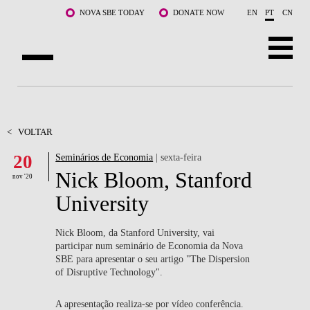
Saltar para o conteúdo principal
NOVA SBE TODAY
DONATE NOW
EN
PT
CN
SOBRE NÓS
CURSOS
<
VOLTAR
20
Seminários de Economia
| sexta-feira
DOCENTES E INVESTIGAÇÃO
Nick Bloom, Stanford
nov '20
COMUNIDADE
University
LIFE AT NOVA SBE
Nick Bloom, da Stanford University, vai
participar num seminário de Economia da Nova
WHAT'S HAPPENING
SBE para apresentar o seu artigo "The Dispersion
of Disruptive Technology".
A apresentação realiza-se por vídeo conferência.