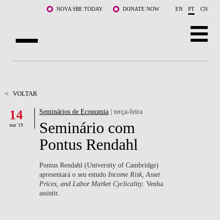
Saltar para o conteúdo principal
NOVA SBE TODAY
DONATE NOW
EN
PT
CN
SOBRE NÓS
CURSOS
<
VOLTAR
14
Seminários de Economia
| terça-feira
DOCENTES E INVESTIGAÇÃO
Seminário com
mai '19
COMUNIDADE
Pontus Rendahl
LIFE AT NOVA SBE
Pontus Rendahl (University of Cambridge)
apresentará o seu estudo
Income Risk, Asset
WHAT'S HAPPENING
Prices, and Labor Market Cyclicality
. Venha
assistir.