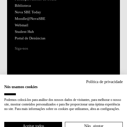
Biblioteca
Nova SBE Today
Moodle@NovaSBE
Webmail
Student Hub
Portal de Denúncias
Siga-nos
Política de privacidade
Nós usamos cookies
Acreditações:
Podemos colocá-los para análise dos nossos dados de visitantes, para melhorar o nosso
site, mostrar conteúdos personalizados e para lhe proporcionar uma óptima experiência
Membro de:
no site. Para mais informações sobre os cookies que utilizamos, abra as configurações.
Participa em:
Aceitar todos
Não, ajustar