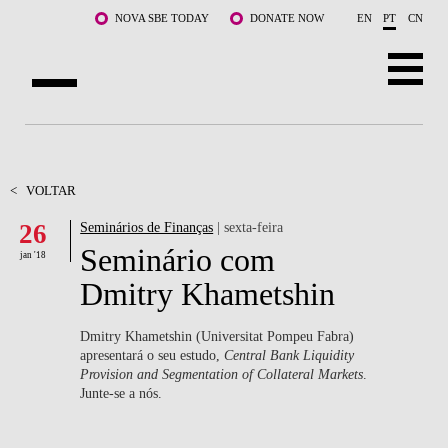
Saltar para o conteúdo principal
NOVA SBE TODAY
DONATE NOW
EN
PT
CN
SOBRE NÓS
CURSOS
<
VOLTAR
26
Seminários de Finanças
| sexta-feira
DOCENTES E INVESTIGAÇÃO
Seminário com
jan '18
COMUNIDADE
Dmitry Khametshin
LIFE AT NOVA SBE
Dmitry Khametshin (Universitat Pompeu Fabra)
apresentará o seu estudo,
Central Bank Liquidity
WHAT'S HAPPENING
Provision and Segmentation of Collateral Markets
.
Junte-se a nós.