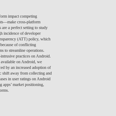
SPITALITY
ETOS
CIAS
S NOSSOS DOADORES
OMUNIDADE
CW LAB @ NOVA SBE
ENGAGEMENT
EDUCAÇÃO
EQUIPA
PROCESSO
APRESENTAÇÃO
ÃO
ECRUTAR TALENTO
INVESTIGAÇÃO
PUBLICAÇÕES
SENTAÇÃO
OAS
ETOS
ACTOS
PA
PESSOAS
PESSOAS
COMUNI
GITAL DATA DESIGN
tform impact competing
ACTOS
ETOS
ERGUNTAS
RTICIPE
BEM-ESTAR
PROJETOS DE INCLUSÃO
EVENTOS
PEER2PEER
STITUTE
nts—make cross-platform
REQUENTES
ÚLTIMAS NOTÍCIAS
CONTACTOS
ICAÇÕES
ETOS
OAS
INVOLVED
ACTOS
CONTACTOS
are a perfect setting to study
TOS
ICAÇÕES
QUIPA
PERGUNTAS FREQUENTES
EQUIPA
CONTACTOS
VA SBE PUBLIC
igh incidence of developer
OAR AGORA PARA
CONTACTOS
PESSOAS
OAS
ICAÇÕES
TOS
STIGAÇAO
CIAS
LICY INSTITUTE
ransparency (ATT) policy, which
OLSAS
ICAÇÕES
OAS
ALUNOS INTERNACIONAIS
CONTACTOS
NOTÍCIAS
 because of conflicting
PESSOAS
& PHD
CIAS
AÇÃO
ms to streamline operations.
PA
RECORTES DE IMPRENSA
intrusive practices on Android.
REDE DE MENTORES
ACTOS
y available on Android, we
CIAS
nced by an increased adoption of
c shift away from collecting and
AÇÃO
eases in user ratings on Android
ng apps’ market positioning,
forms.