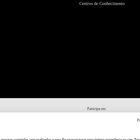
Centros de Conhecimento
Participa em:
P
, mostrar conteúdos personalizados e para lhe proporcionar uma óptima experiência no site. Pa