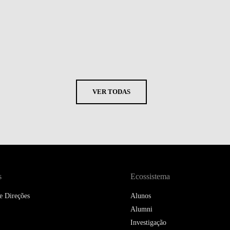
VER TODAS
s
Ecossistema
e Direções
Alunos
Alumni
Investigação