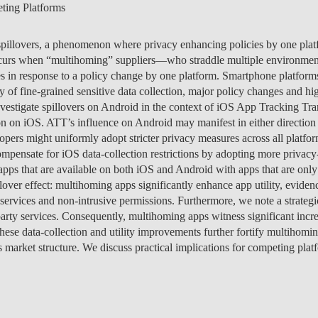
HO
ting Platforms
CANDIDATOS AO
CONHECIMENTOS
CUSTOS
ESTRANGEIRO
EMPREENDEDORISMO
EDUCATION
DOUTORAMENTOS
PÓS-GRADUAÇÕES
PROGRAM FINDER
PROGRAM
UNIDADES
APRESENTAÇÃO
CARREIRAS
CUSTOS
CARREIRAS
CUSTOS
ÁREAS DE
PROJ
NOTÍ
O
C
V
MERCADO DE
EMPREENDEDORISMO
ALUNOS FREEMOVER
DESTAQUES
A EQUIPA
CURRICULARES
BOLSAS E
CARREIRAS
CUSTOS
CANDIDATURAS
APRESENTAÇÃO
INVESTIGAÇ
R
IDERANÇA SOCIAL
CUSTOS
CUSTOS
O CURSO
ESTUDAR NO
PUBLICAÇÕES
APRE
PESS
PROJ
CONT
EQUI
TRABALHO
DI
DE IMPACTO E
TITULARES DE OUTROS
CARREIRAS
FINANCIAMENTO
CUSTOS
GESTÃO E ESTRATÉGIA
ENVIROMENTAL
 spillovers, a phenomenon where privacy enhancing policies by one pla
LICENCIATURAS
DOUTORAMENTOS
CALENDÁRIO
CANDIDATURAS: 7.ª
CARREIRAS
BOLSAS E
CARREIRAS
CUSTOS
CARREIRAS
ESTRANGEIRO
CONT
PROJ
P
PA
IN
INOVAÇÃO
CURSOS SUPERIORES
ECONOMICS
curs when “multihoming” suppliers—who straddle multiple environme
ALUNOS DE
SOCIALINNOVA-HUB ERA
EDIÇÃO
CANDIDATURAS
REINGRESSOS
FINANCIAMENTO
BOLSAS E
PROGRAMA
APRESENTAÇÃO
COLOCAÇÕES
F
CONOMIA DA SAÚDE
FAQ
FAQ
STUDENT ADVISING
DESTAQUES DE IMPACTO
PUBL
PROJ
PESS
GET 
CONT
ces in response to a policy change by one platform. Smartphone platforms 
INTERCÂMBIO
CHAIR
BOLSAS E
CANDIDATURAS
FINANCIAMENTO
CARREIRAS
LIDERANÇA E GESTÃO
A PALAVRA É SUA
DOCENTES
ESTUDAR NO
BOLSAS E
ESTUDAR NO
BOLSAS E
PROGRAMA
EVEN
PUBL
E
NO
ty of fine-grained sensitive data collection, major policy changes and h
FINANÇAS
INCOMING
UNIDADES
FINANCIAMENTO
DA MUDANÇA
FINANCE
ESTRANGEIRO
CANDIDATURAS
FINANCIAMENTO
ESTRANGEIRO
FINANCIAMENTO
COLOCAÇÕES
PROGRAMA
D
ESPONSIBLE FINANCE
STUDENT ADVISING
STUDENT ADVISING
RELATÓRIOS
PESS
PUBL
EVEN
INVE
NOTÍ
PO
nvestigate spillovers on Android in the context of iOS App Tracking T
CURRICULARES
CARREIRAS
CANDIDATURAS
BOLSAS E
B
EVENTOS
BLOGUE
PUBL
PESS
tion on iOS. ATT’s influence on Android may manifest in either direction
GESTÃO
ALUNOS DE
CANDIDATURAS
FINANCIAMENTO
FINANÇAS E ECONOMIA
LEADERSHIP FOR
PROGRAMA
PROGRAMA
CANDIDATURAS
PROGRAMA
CANDIDATURAS
CUSTOS
CUSTOS
MSC 
NOTÍ
EDUC
opers might uniformly adopt stricter privacy measures across all platfor
INTERCÂMBIO
REINGRESSO
IMPACT
PROGRAMA
ESTUDAR NO
CONTACTOS
EQUI
pensate for iOS data-collection restrictions by adopting more privacy-
OUTGOING
MESTRADO
PROGRAMA
ESTRANGEIRO
CANDIDATURAS
IA DATA DIGITAL
STUDENT ADVISING
STUDENT ADVISING
STUDENT ADVISING
STUDENT ADVISING
ALUNOS
ALUNOS
CONT
 apps that are available on both iOS and Android with apps that are onl
INTERNACIONAL EM
ESTUDANTES
HEALTH ECONOMICS &
STUDENT ADVISING
NOTÍ
lover effect: multihoming apps significantly enhance app utility, evide
FINANÇAS
INTERNACIONAIS
MANAGEMENT
STUDENT ADVISING
services and non-intrusive permissions. Furthermore, we note a strategi
EDUC
party services. Consequently, multihoming apps witness significant incr
MESTRADO
MAIORES DE 23
NOVAFRICA
hese data-collection and utility improvements further fortify multihomi
INTERNACIONAL EM
s market structure. We discuss practical implications for competing plat
GESTÃO
MUDANÇA
OPEN & USER
INNOVATION
CEMS MIM