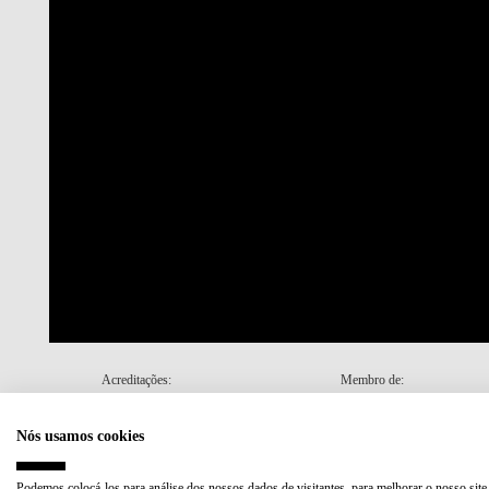
Acreditações:
Membro de:
Nós usamos cookies
Plano de Recuperação e Resiliência (PRR)
Podemos colocá-los para análise dos nossos dados de visitantes, para melhorar o nosso site