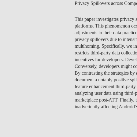
Privacy Spillovers across Compe
MESTRADOS EXECUTIVOS
DIVERSIDADE, EQUIDADE E
L
INCLUSÃO
This paper investigates privacy
LISBON MBA
platforms. This phenomenon oc
E
PROJETOS PARA UM
adjustments to their data practi
PROGRAMAS DE
FUTURO MELHOR
privacy spillovers due to intensi
INTERCÂMBIO
R
multihoming. Specifically, we i
restricts third-party data collec
MODELO DE GOVERNO
ESCOLAS DE VERÃO
incentives for developers. Devel
Conversely, developers might com
JUNTE-SE A NÓS
FORMAÇÃO DE
By contrasting the strategies by
EXECUTIVOS
document a notably positive spil
CONTACTOS
feature enhancement third-party 
analyzing user data using third-
marketplace post-ATT. Finally, t
inadvertently affecting Android’