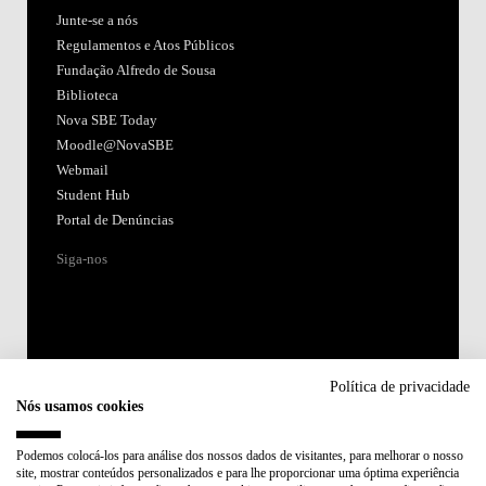
Junte-se a nós
Regulamentos e Atos Públicos
Fundação Alfredo de Sousa
Biblioteca
Nova SBE Today
Moodle@NovaSBE
Webmail
Student Hub
Portal de Denúncias
Siga-nos
Política de privacidade
Nós usamos cookies
Acreditações:
Podemos colocá-los para análise dos nossos dados de visitantes, para melhorar o nosso
site, mostrar conteúdos personalizados e para lhe proporcionar uma óptima experiência
Membro de: