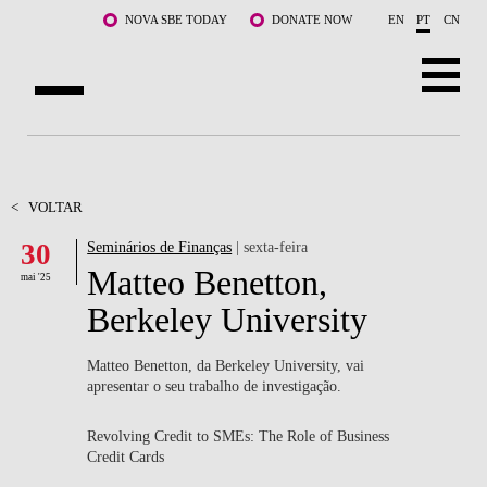
Saltar para o conteúdo principal
NOVA SBE TODAY
DONATE NOW
EN
PT
CN
SOBRE NÓS
CURSOS
<
VOLTAR
30
Seminários de Finanças
| sexta-feira
DOCENTES E INVESTIGAÇÃO
Matteo Benetton,
mai '25
COMUNIDADE
Berkeley University
LIFE AT NOVA SBE
Matteo Benetton, da Berkeley University, vai
apresentar o seu trabalho de investigação.
WHAT'S HAPPENING
Revolving Credit to SMEs: The Role of Business
Credit Cards