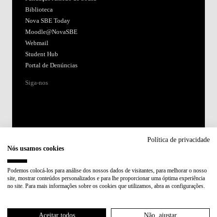
Biblioteca
Nova SBE Today
Moodle@NovaSBE
Webmail
Student Hub
Portal de Denúncias
Siga-nos
Política de privacidade
Nós usamos cookies
Acreditações:
Podemos colocá-los para análise dos nossos dados de visitantes, para melhorar o nosso
site, mostrar conteúdos personalizados e para lhe proporcionar uma óptima experiência
Membro de:
no site. Para mais informações sobre os cookies que utilizamos, abra as configurações.
Participa em:
Aceitar todos
Não, ajustar