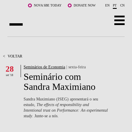
Saltar para o conteúdo principal
NOVA SBE TODAY
DONATE NOW
EN
PT
CN
SOBRE NÓS
CURSOS
<
VOLTAR
28
Seminários de Economia
| sexta-feira
DOCENTES E INVESTIGAÇÃO
Seminário com
set '18
COMUNIDADE
Sandra Maximiano
LIFE AT NOVA SBE
Sandra Maximiano (ISEG) apresentará o seu
estudo,
The effects of responsibility and
WHAT'S HAPPENING
Intentional trust on Performance: An experimental
study
. Junte-se a nós.