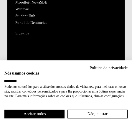
Moodle@NovaSBE
Webmail
Student Hub
Portal de Denúncias
Siga-nos
Política de privacidade
Nós usamos cookies
Acreditações:
Podemos colocá-los para análise dos nossos dados de visitantes, para melhorar o nosso
site, mostrar conteúdos personalizados e para lhe proporcionar uma óptima experiência
Membro de:
no site. Para mais informações sobre os cookies que utilizamos, abra as configurações.
Participa em:
Aceitar todos
Não, ajustar
Plano de Recuperação e Resiliência (PRR)