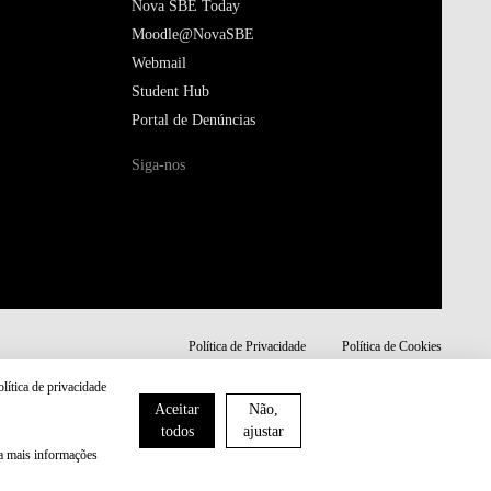
Nova SBE Today
Moodle@NovaSBE
Webmail
Student Hub
Portal de Denúncias
Siga-nos
Política de Privacidade
Política de Cookies
olítica de privacidade
Aceitar
Não,
todos
ajustar
ra mais informações