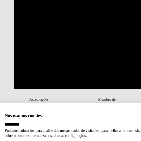
Acreditações:
Membro de:
Nós usamos cookies
Plano de Recuperação e Resiliência (PRR)
Podemos colocá-los para análise dos nossos dados de visitantes, para melhorar o nosso site
sobre os cookies que utilizamos, abra as configurações.