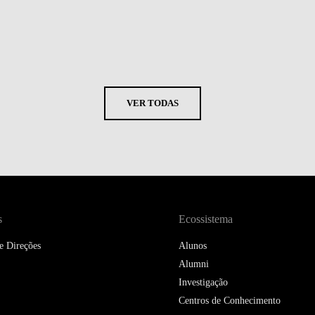
VER TODAS
s
Ecossistema
e Direções
Alunos
Alumni
Investigação
Centros de Conhecimento