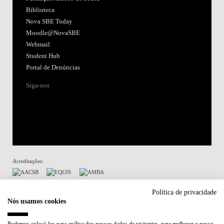
Biblioteca
Nova SBE Today
Moodle@NovaSBE
Webmail
Student Hub
Portal de Denúncias
Siga-nos
Acreditações:
Membro de:
Política de privacidade
Nós usamos cookies
Participa em: