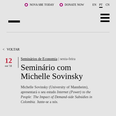
Saltar para o conteúdo principal
NOVA SBE TODAY
DONATE NOW
EN
PT
CN
SOBRE NÓS
CURSOS
<
VOLTAR
12
Seminários de Economia
| sexta-feira
DOCENTES E INVESTIGAÇÃO
Seminário com
out '18
COMUNIDADE
Michelle Sovinsky
LIFE AT NOVA SBE
Michelle Sovinsky (University of Mannheim),
apresentará o seu estudo
Internet (Power) to the
WHAT'S HAPPENING
People: The Impact of Demand-side Subsidies in
Colombia.
Junte-se a nós.