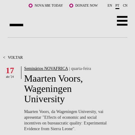
Saltar para o conteúdo principal
NOVA SBE TODAY
DONATE NOW
EN
PT
CN
SOBRE NÓS
CURSOS
<
VOLTAR
17
Seminários NOVAFRICA
| quarta-feira
DOCENTES E INVESTIGAÇÃO
Maarten Voors,
abr '24
COMUNIDADE
Wageningen
University
LIFE AT NOVA SBE
WHAT'S HAPPENING
Maarten Voors, da Wageningen University, vai
apresentar "
Effects of economic and social
incentives on bureaucratic quality: Experimental
Evidence from Sierra Leone".