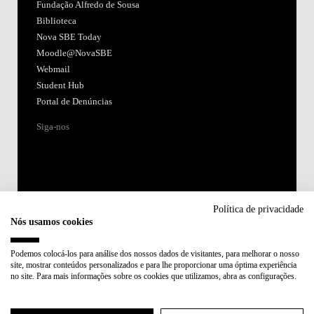
Fundação Alfredo de Sousa
Biblioteca
Nova SBE Today
Moodle@NovaSBE
Webmail
Student Hub
Portal de Denúncias
Siga-nos
Política de privacidade
Nós usamos cookies
Acreditações:
Podemos colocá-los para análise dos nossos dados de visitantes, para melhorar o nosso
site, mostrar conteúdos personalizados e para lhe proporcionar uma óptima experiência
Membro de:
no site. Para mais informações sobre os cookies que utilizamos, abra as configurações.
Participa em: