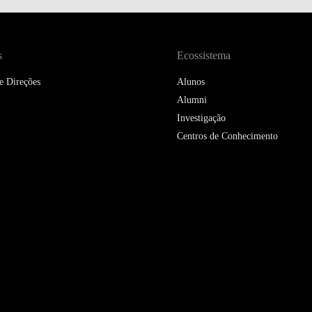
DOUBLE DEGREES
DIREITO & GESTÃO
s
Ecossistema
DIREITO E ECONOMIA
e Direções
Alunos
DO MAR
Alumni
DUAL DEGREE NYU
Investigação
Centros de Conhecimento