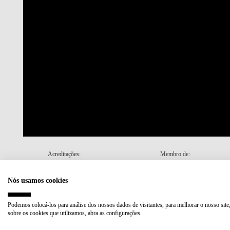
Acreditações:
Membro de:
Nós usamos cookies
Plano de Recuperação e Resiliência (PRR)
Podemos colocá-los para análise dos nossos dados de visitantes, para melhorar o nosso site
sobre os cookies que utilizamos, abra as configurações.