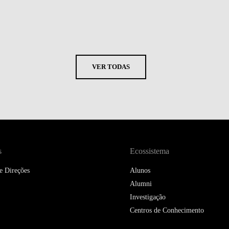
VER TODAS
s
Ecossistema
e Direções
Alunos
Alumni
Investigação
Centros de Conhecimento