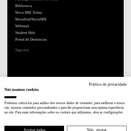
Biblioteca
Nova SBE Today
Moodle@NovaSBE
Webmail
Student Hub
Portal de Denúncias
Siga-nos
Política de privacidade
Nós usamos cookies
Acreditações:
Podemos colocá-los para análise dos nossos dados de visitantes, para melhorar o nosso
site, mostrar conteúdos personalizados e para lhe proporcionar uma óptima experiência
Membro de:
no site. Para mais informações sobre os cookies que utilizamos, abra as configurações.
Participa em:
Aceitar todos
Não, ajustar