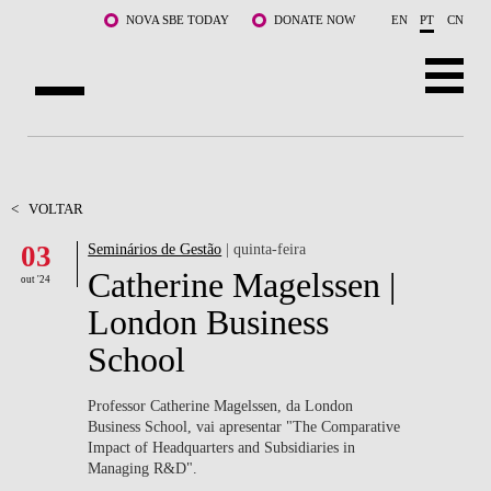
Saltar para o conteúdo principal
NOVA SBE TODAY
DONATE NOW
EN
PT
CN
SOBRE NÓS
CURSOS
<
VOLTAR
03
Seminários de Gestão
| quinta-feira
DOCENTES E INVESTIGAÇÃO
Catherine Magelssen |
out '24
COMUNIDADE
London Business
School
LIFE AT NOVA SBE
WHAT'S HAPPENING
Professor Catherine Magelssen, da London
Business School, vai apresentar "The Comparative
Impact of Headquarters and Subsidiaries in
Managing R&D".