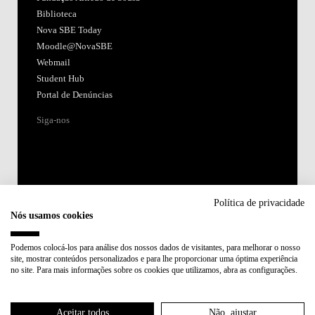
Biblioteca
Nova SBE Today
Moodle@NovaSBE
Webmail
Student Hub
Portal de Denúncias
Siga-nos
Política de privacidade
Nós usamos cookies
Acreditações:
Podemos colocá-los para análise dos nossos dados de visitantes, para melhorar o nosso
site, mostrar conteúdos personalizados e para lhe proporcionar uma óptima experiência
Membro de:
no site. Para mais informações sobre os cookies que utilizamos, abra as configurações.
Participa em:
Aceitar todos
Não, ajustar