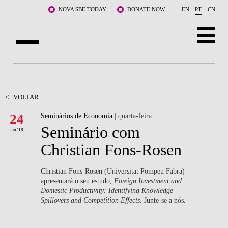
Saltar para o conteúdo principal
NOVA SBE TODAY
DONATE NOW
EN
PT
CN
SOBRE NÓS
CURSOS
<
VOLTAR
24
Seminários de Economia
| quarta-feira
DOCENTES E INVESTIGAÇÃO
Seminário com
jan '18
COMUNIDADE
Christian Fons-Rosen
LIFE AT NOVA SBE
Christian Fons-Rosen (Universitat Pompeu Fabra)
apresentará o seu estudo,
Foreign Investment and
WHAT'S HAPPENING
Domestic Productivity: Identifying Knowledge
Spillovers and Competition Effects
. Junte-se a nós.