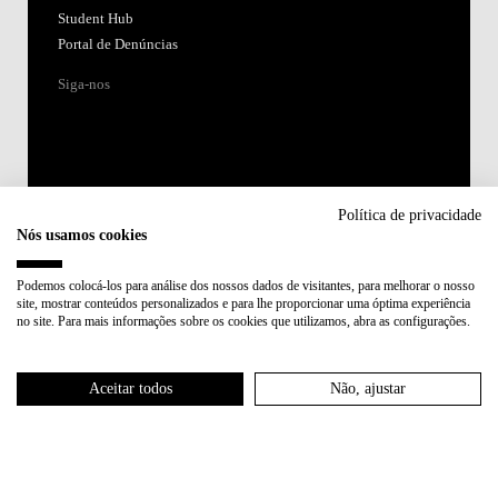
Student Hub
Portal de Denúncias
Siga-nos
Política de privacidade
Nós usamos cookies
Acreditações:
Podemos colocá-los para análise dos nossos dados de visitantes, para melhorar o nosso
site, mostrar conteúdos personalizados e para lhe proporcionar uma óptima experiência
Membro de:
no site. Para mais informações sobre os cookies que utilizamos, abra as configurações.
Participa em:
Aceitar todos
Não, ajustar
Plano de Recuperação e Resiliência (PRR)
Política de Privacidade
Política de Cookies