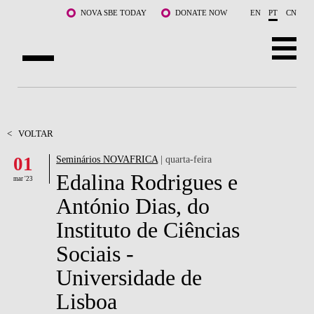
Saltar para o conteúdo principal
NOVA SBE TODAY
DONATE NOW
EN
PT
CN
SOBRE NÓS
CURSOS
<
VOLTAR
01
Seminários NOVAFRICA
| quarta-feira
DOCENTES E INVESTIGAÇÃO
Edalina Rodrigues e
mar '23
COMUNIDADE
António Dias, do
Instituto de Ciências
LIFE AT NOVA SBE
Sociais -
WHAT'S HAPPENING
Universidade de
Lisboa