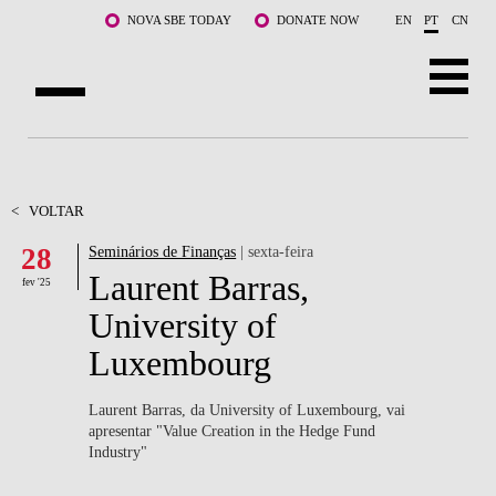
Saltar para o conteúdo principal
NOVA SBE TODAY
DONATE NOW
EN
PT
CN
SOBRE NÓS
CURSOS
<
VOLTAR
28
Seminários de Finanças
| sexta-feira
DOCENTES E INVESTIGAÇÃO
Laurent Barras,
fev '25
COMUNIDADE
University of
Luxembourg
LIFE AT NOVA SBE
WHAT'S HAPPENING
Laurent Barras, da University of Luxembourg, vai
apresentar "
Value Creation in the Hedge Fund
Industry"