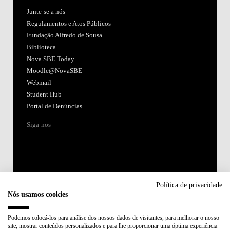
Junte-se a nós
Regulamentos e Atos Públicos
Fundação Alfredo de Sousa
Biblioteca
Nova SBE Today
Moodle@NovaSBE
Webmail
Student Hub
Portal de Denúncias
Siga-nos
Política de privacidade
Nós usamos cookies
Acreditações:
Podemos colocá-los para análise dos nossos dados de visitantes, para melhorar o nosso
site, mostrar conteúdos personalizados e para lhe proporcionar uma óptima experiência
Membro de: