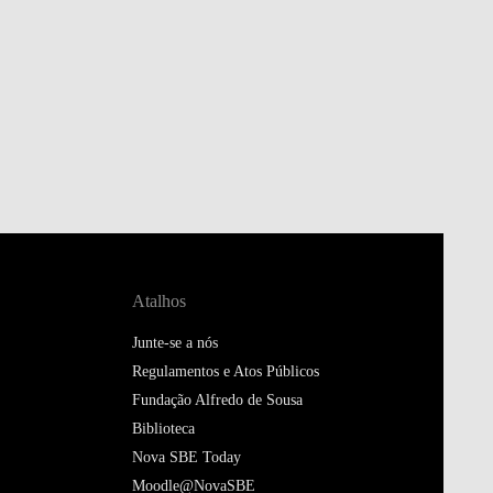
Atalhos
Junte-se a nós
Regulamentos e Atos Públicos
Fundação Alfredo de Sousa
Biblioteca
Nova SBE Today
Moodle@NovaSBE