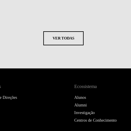
VER TODAS
s
Ecossistema
e Direções
Alunos
Alumni
Investigação
Centros de Conhecimento