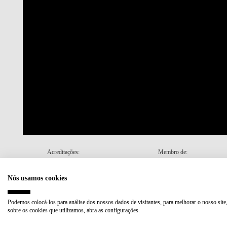
Acreditações:
Membro de:
Nós usamos cookies
Plano de Recuperação e Resiliência (PRR)
Podemos colocá-los para análise dos nossos dados de visitantes, para melhorar o nosso site
sobre os cookies que utilizamos, abra as configurações.