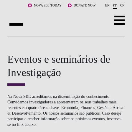
Saltar para o conteúdo principal
NOVA SBE TODAY
DONATE NOW
EN
PT
CN
SOBRE NÓS
CURSOS
Eventos e seminários de
DOCENTES E INVESTIGAÇÃO
Investigação
COMUNIDADE
LIFE AT NOVA SBE
Na Nova SBE acreditamos na disseminação do conhecimento.
Convidamos investigadores a apresentarem os seus trabalhos mais
recentes em quatro áreas-chave: Economia, Finanças, Gestão e África
WHAT'S HAPPENING
& Desenvolvimento. Os nossos seminários são públicos. Caso deseje
participar e receber informação sobre os próximos eventos, inscreva-
se no link abaixo.