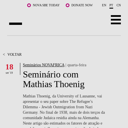
Saltar para o conteúdo principal
NOVA SBE TODAY
DONATE NOW
EN
PT
CN
SOBRE NÓS
CURSOS
<
VOLTAR
18
Seminários NOVAFRICA
| quarta-feira
DOCENTES E INVESTIGAÇÃO
Seminário com
set '19
COMUNIDADE
Mathias Thoenig
LIFE AT NOVA SBE
Mathias Thoenig, da University of Lausanne, vai
apresentar o seu paper sobre The Refugee’s
WHAT'S HAPPENING
Dilemma - Jewish Outmigration from Nazi
Germany. No final de 1938, mais de dois terços da
comunidade Judaica residia ainda na Alemanha.
Neste artigo são estimados os fatores de atração e