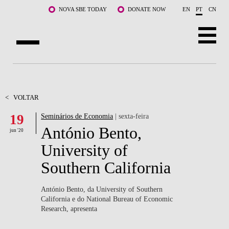
Saltar para o conteúdo principal
NOVA SBE TODAY
DONATE NOW
EN
PT
CN
SOBRE NÓS
CURSOS
<
VOLTAR
19
Seminários de Economia
| sexta-feira
DOCENTES E INVESTIGAÇÃO
António Bento,
jun '20
COMUNIDADE
University of
Southern California
LIFE AT NOVA SBE
WHAT'S HAPPENING
António Bento, da University of Southern
California e do National Bureau of Economic
Research, apresenta