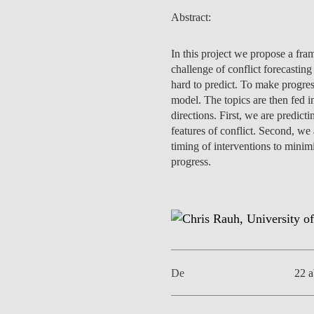
MESTRADOS EXECUTIVOS
Abstract:
DIVERSIDADE, EQUIDADE E
L
INCLUSÃO
LISBON MBA
In this project we propose a fram
E
challenge of conflict forecasting
PROJETOS PARA UM
PROGRAMAS DE
hard to predict. To make progres
FUTURO MELHOR
INTERCÂMBIO
R
model. The topics are then fed i
directions. First, we are predicti
MODELO DE GOVERNO
ESCOLAS DE VERÃO
features of conflict. Second, we
timing of interventions to minimi
JUNTE-SE A NÓS
FORMAÇÃO DE
progress.
EXECUTIVOS
CONTACTOS
De
22 a