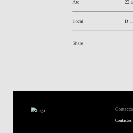
Ate
22 a
Local
D-1
Share
Contacto
Contactos 