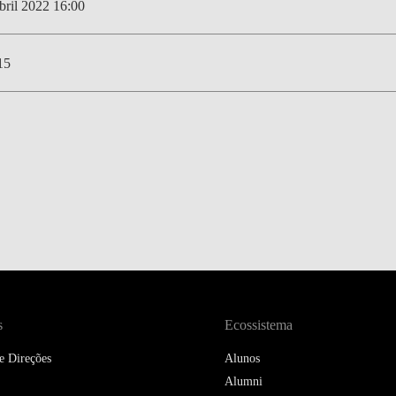
DOUBLE DEGREES
bril 2022 16:00
DIREITO & GESTÃO
15
DIREITO E ECONOMIA
DO MAR
DUAL DEGREE NYU
s
Ecossistema
e Direções
Alunos
Alumni