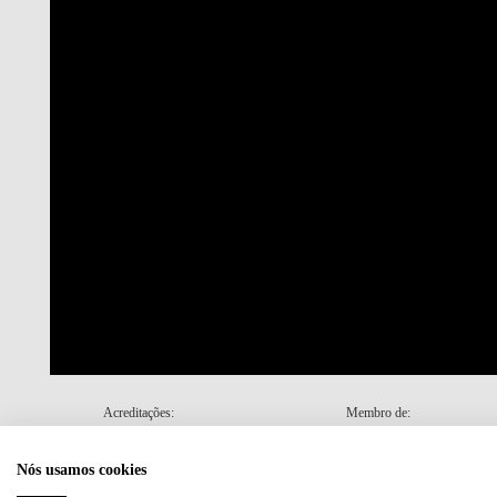
Acreditações:
Membro de:
Nós usamos cookies
Plano de Recuperação e Resiliência (PRR)