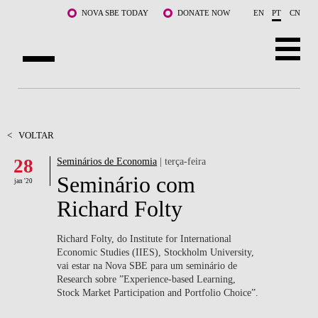
Saltar para o conteúdo principal
NOVA SBE TODAY
DONATE NOW
EN
PT
CN
SOBRE NÓS
CURSOS
<
VOLTAR
28
Seminários de Economia
| terça-feira
DOCENTES E INVESTIGAÇÃO
Seminário com
jan '20
COMUNIDADE
Richard Folty
LIFE AT NOVA SBE
Richard Folty, do Institute for International
Economic Studies (IIES), Stockholm University,
WHAT'S HAPPENING
vai estar na Nova SBE para um seminário de
Research sobre ”Experience-based Learning,
Stock Market Participation and Portfolio Choice”.