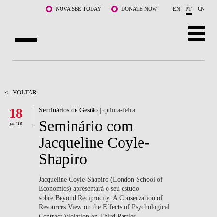
Saltar para o conteúdo principal
NOVA SBE TODAY
DONATE NOW
EN
PT
CN
SOBRE NÓS
CURSOS
<
VOLTAR
18
Seminários de Gestão
| quinta-feira
DOCENTES E INVESTIGAÇÃO
Seminário com
jan '18
COMUNIDADE
Jacqueline Coyle-
Shapiro
LIFE AT NOVA SBE
WHAT'S HAPPENING
Jacqueline Coyle-Shapiro (London School of
Economics) apresentará o seu estudo
sobre Beyond Reciprocity: A Conservation of
Resources View on the Effects of Psychological
Contract Violation on Third Parties.