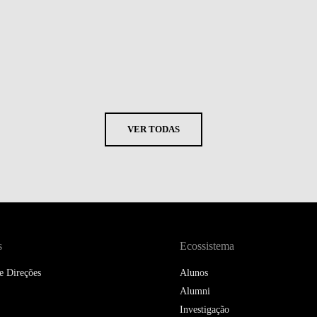
VER TODAS
s
Ecossistema
e Direções
Alunos
Alumni
Investigação