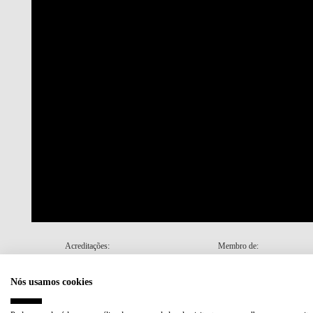
Acreditações:
Membro de:
Nós usamos cookies
Plano de Recuperação e Resiliência (PRR)