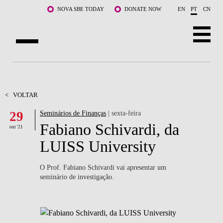
Saltar para o conteúdo principal
NOVA SBE TODAY
DONATE NOW
EN
PT
CN
SOBRE NÓS
CURSOS
<
VOLTAR
29
Seminários de Finanças
| sexta-feira
DOCENTES E INVESTIGAÇÃO
Fabiano Schivardi, da
out '21
COMUNIDADE
LUISS University
LIFE AT NOVA SBE
O Prof. Fabiano Schivardi vai apresentar um
seminário de investigação.
WHAT'S HAPPENING