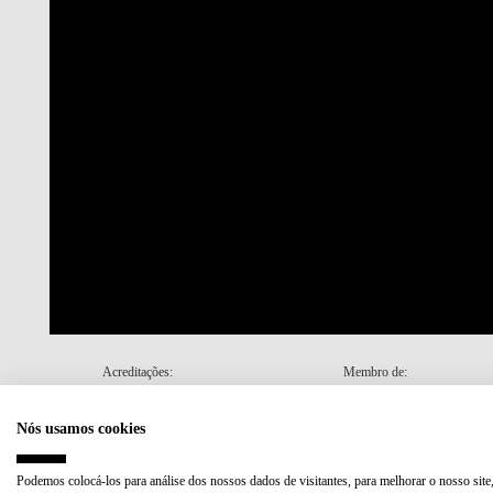
Acreditações:
Membro de:
Nós usamos cookies
Plano de Recuperação e Resiliência (PRR)
Podemos colocá-los para análise dos nossos dados de visitantes, para melhorar o nosso site