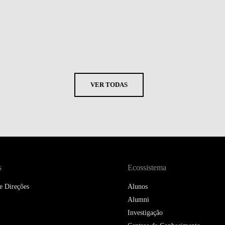
VER TODAS
s
Ecossistema
e Direções
Alunos
Alumni
Investigação