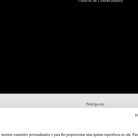
Centros de Conhecimento
Participa em:
P
, mostrar conteúdos personalizados e para lhe proporcionar uma óptima experiência no site. Pa