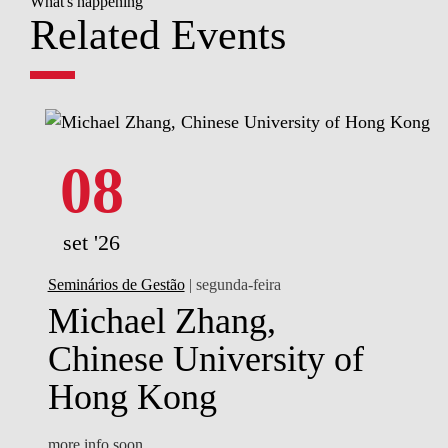
What's happening
Related Events
08
set '26
Seminários de Gestão
| segunda-feira
Michael Zhang,
Chinese University of
Hong Kong
more info soon