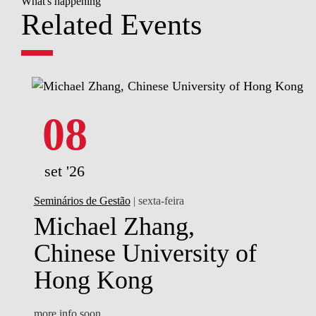
What's happening
Related Events
08
set '26
Seminários de Gestão
| sexta-feira
Michael Zhang,
Chinese University of
Hong Kong
more info soon