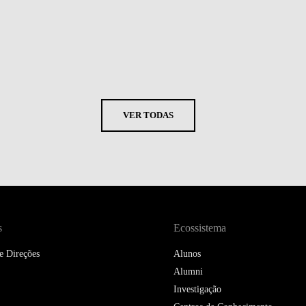
VER TODAS
s
Ecossistema
e Direções
Alunos
Alumni
Investigação