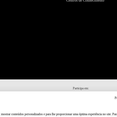
Centros de Conhecimento
Participa em:
P
, mostrar conteúdos personalizados e para lhe proporcionar uma óptima experiência no site. Pa