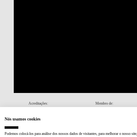
Acreditações:
Membro de:
Nós usamos cookies
Plano de Recuperação e Resiliência (PRR)
Podemos colocá-los para análise dos nossos dados de visitantes, para melhorar o nosso site