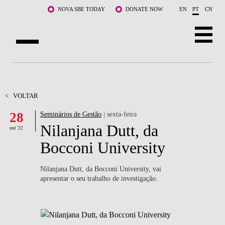
Saltar para o conteúdo principal
NOVA SBE TODAY
DONATE NOW
EN
PT
CN
SOBRE NÓS
CURSOS
<
VOLTAR
28
Seminários de Gestão
| sexta-feira
DOCENTES E INVESTIGAÇÃO
Nilanjana Dutt, da
out '22
COMUNIDADE
Bocconi University
LIFE AT NOVA SBE
Nilanjana Dutt, da Bocconi University, vai
apresentar o seu trabalho de investigação.
WHAT'S HAPPENING