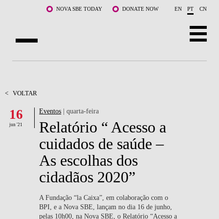
Saltar para o conteúdo principal
NOVA SBE TODAY
DONATE NOW
EN
PT
CN
SOBRE NÓS
CURSOS
<
VOLTAR
16
Eventos
| quarta-feira
DOCENTES E INVESTIGAÇÃO
Relatório “ Acesso a
jun '21
COMUNIDADE
cuidados de saúde –
As escolhas dos
LIFE AT NOVA SBE
cidadãos 2020”
WHAT'S HAPPENING
A Fundação “la Caixa”, em colaboração com o
BPI, e a Nova SBE, lançam no dia 16 de junho,
pelas 10h00, na Nova SBE, o Relatório “Acesso a