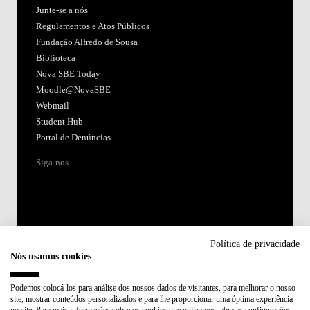
Junte-se a nós
Regulamentos e Atos Públicos
Fundação Alfredo de Sousa
Biblioteca
Nova SBE Today
Moodle@NovaSBE
Webmail
Student Hub
Portal de Denúncias
Siga-nos
Política de privacidade
Nós usamos cookies
Acreditações:
Podemos colocá-los para análise dos nossos dados de visitantes, para melhorar o nosso
site, mostrar conteúdos personalizados e para lhe proporcionar uma óptima experiência
Membro de: