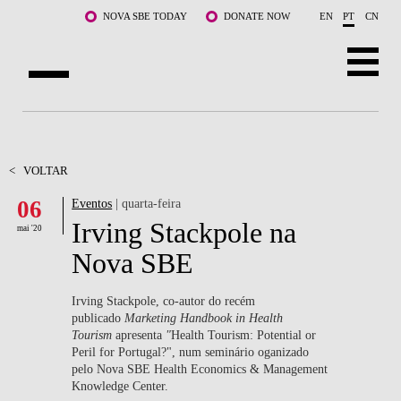
Saltar para o conteúdo principal
NOVA SBE TODAY
DONATE NOW
EN
PT
CN
SOBRE NÓS
CURSOS
<
VOLTAR
06
Eventos
| quarta-feira
DOCENTES E INVESTIGAÇÃO
Irving Stackpole na
mai '20
COMUNIDADE
Nova SBE
LIFE AT NOVA SBE
Irving Stackpole, co-autor do recém
publicado
Marketing Handbook in Health
WHAT'S HAPPENING
Tourism
apresenta
"
Health Tourism: Potential or
Peril for Portugal?", num seminário oganizado
pelo Nova SBE Health Economics & Management
Knowledge Center.