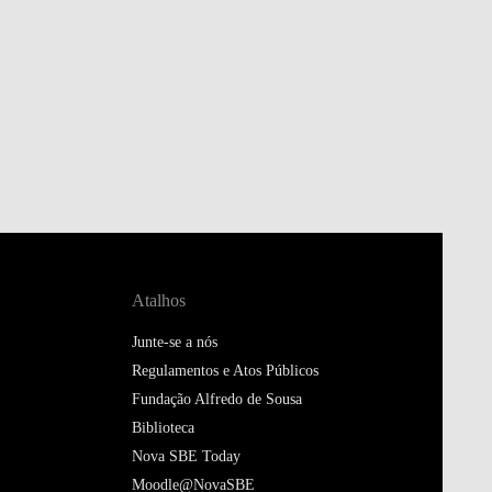
Atalhos
Junte-se a nós
Regulamentos e Atos Públicos
Fundação Alfredo de Sousa
Biblioteca
Nova SBE Today
Moodle@NovaSBE