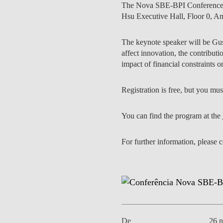
The Nova SBE-BPI Conference o
MESTRADOS EXECUTIVOS
Hsu Executive Hall, Floor 0, A
DIVERSIDADE, EQUIDADE E
L
INCLUSÃO
LISBON MBA
The keynote speaker will be Gus
E
PROJETOS PARA UM
affect innovation, the contributi
PROGRAMAS DE
FUTURO MELHOR
impact of financial constraints o
INTERCÂMBIO
R
MODELO DE GOVERNO
ESCOLAS DE VERÃO
Registration is free, but you mus
JUNTE-SE A NÓS
FORMAÇÃO DE
You can find the program at the
EXECUTIVOS
CONTACTOS
For further information, please 
De
26 