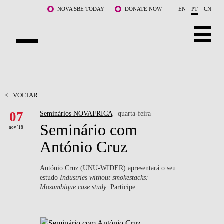
Saltar para o conteúdo principal
NOVA SBE TODAY
DONATE NOW
EN
PT
CN
SOBRE NÓS
CURSOS
<
VOLTAR
07
Seminários NOVAFRICA
| quarta-feira
DOCENTES E INVESTIGAÇÃO
Seminário com
nov '18
COMUNIDADE
António Cruz
LIFE AT NOVA SBE
António Cruz (UNU-WIDER) apresentará o seu
estudo
Industries without smokestacks:
WHAT'S HAPPENING
Mozambique case study
. Participe.