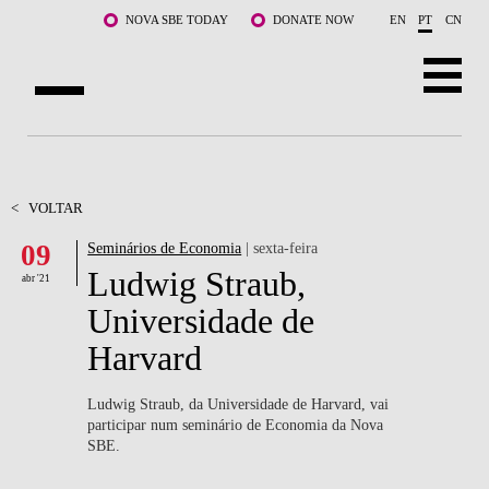
Saltar para o conteúdo principal
NOVA SBE TODAY
DONATE NOW
EN
PT
CN
SOBRE NÓS
CURSOS
<
VOLTAR
09
Seminários de Economia
| sexta-feira
DOCENTES E INVESTIGAÇÃO
Ludwig Straub,
abr '21
COMUNIDADE
Universidade de
Harvard
LIFE AT NOVA SBE
WHAT'S HAPPENING
Ludwig Straub, da Universidade de Harvard, vai
participar num seminário de Economia da Nova
SBE.