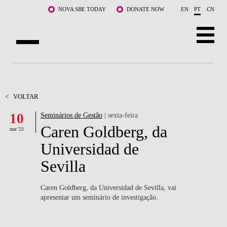
Saltar para o conteúdo principal
NOVA SBE TODAY
DONATE NOW
EN
PT
CN
SOBRE NÓS
CURSOS
<
VOLTAR
10
Seminários de Gestão
| sexta-feira
DOCENTES E INVESTIGAÇÃO
Caren Goldberg, da
mar '23
COMUNIDADE
Universidad de
Sevilla
LIFE AT NOVA SBE
WHAT'S HAPPENING
Caren Goldberg, da Universidad de Sevilla, vai
apresentar um seminário de investigação.