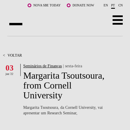
Saltar para o conteúdo principal
NOVA SBE TODAY
DONATE NOW
EN
PT
CN
SOBRE NÓS
CURSOS
<
VOLTAR
03
Seminários de Finanças
| sexta-feira
DOCENTES E INVESTIGAÇÃO
Margarita Tsoutsoura,
jun '22
COMUNIDADE
from Cornell
University
LIFE AT NOVA SBE
WHAT'S HAPPENING
Margarita Tsoutsoura, da Cornell University, vai
apresentar um Research Seminar,