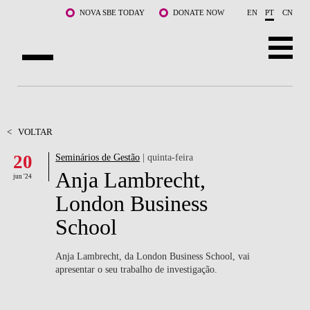
Saltar para o conteúdo principal
NOVA SBE TODAY
DONATE NOW
EN
PT
CN
SOBRE NÓS
CURSOS
<
VOLTAR
20
Seminários de Gestão
| quinta-feira
DOCENTES E INVESTIGAÇÃO
Anja Lambrecht,
jun '24
COMUNIDADE
London Business
School
LIFE AT NOVA SBE
WHAT'S HAPPENING
Anja Lambrecht, da London Business School, vai
apresentar o seu trabalho de investigação.